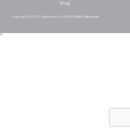
Blog
Copyright (c) ICS Supplies Co.,Ltd All Rights Reserved.
?>